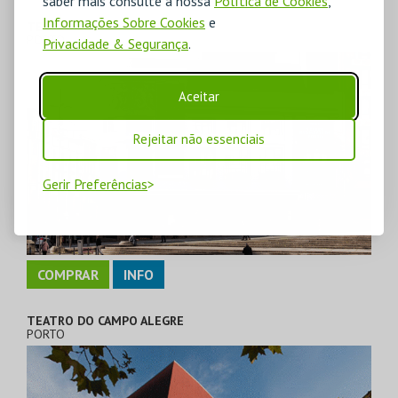
saber mais consulte a nossa
Política de Cookies
,
Informações Sobre Cookies
e
TEATRO MUNICIPAL RIVOLI
PORTO
Privacidade & Segurança
.
Aceitar
Rejeitar não essenciais
Gerir Preferências
COMPRAR
INFO
TEATRO DO CAMPO ALEGRE
PORTO