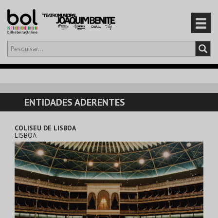
Olá,
iniciar sessão
PT
0
CARRINHO
ENTIDADES ADERENTES
EVENTOS
COLISEU DE LISBOA
LISBOA
CARTÕES
PRODUTOS